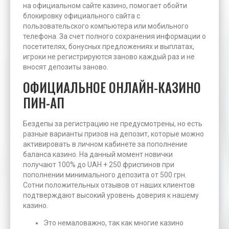
на официальном сайте казино, помогает обойти
блокировку официального сайта с
пользовательского компьютера или мобильного
телефона. За счет полного сохранения информации о
посетителях, бонусных предложениях и выплатах,
игроки не регистрируются заново каждый раз и не
вносят депозиты заново.
ОФИЦИАЛЬНОЕ ОНЛАЙН-КАЗИНО
ПИН-АП
Бездепы за регистрацию не предусмотрены, но есть
разные варианты призов на депозит, которые можно
активировать в личном кабинете за пополнение
баланса казино. На данный момент новички
получают 100% до UAH + 250 фриспинов при
пополнении минимального депозита от 500 грн.
Сотни положительных отзывов от наших клиентов
подтверждают высокий уровень доверия к нашему
казино.
Это немаловажно, так как многие казино