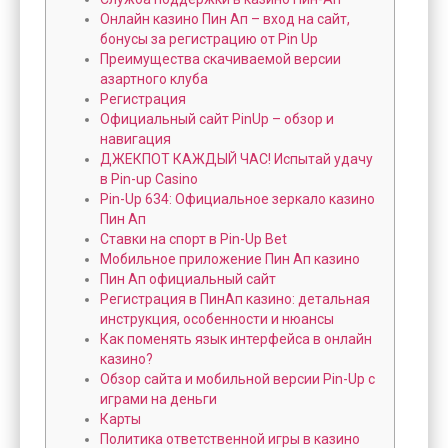
Онлайн казино Пин Ап – вход на сайт,
бонусы за регистрацию от Pin Up
Преимущества скачиваемой версии
азартного клуба
Регистрация
Официальный сайт PinUp – обзор и
навигация
ДЖЕКПОТ КАЖДЫЙ ЧАС! Испытай удачу
в Pin-up Casino
Pin-Up 634: Официальное зеркало казино
Пин Ап
Ставки на спорт в Pin-Up Bet
Мобильное приложение Пин Ап казино
Пин Ап официальный сайт
Регистрация в ПинАп казино: детальная
инструкция, особенности и нюансы
Как поменять язык интерфейса в онлайн
казино?
Обзор сайта и мобильной версии Pin-Up с
играми на деньги
Карты
Политика ответственной игры в казино