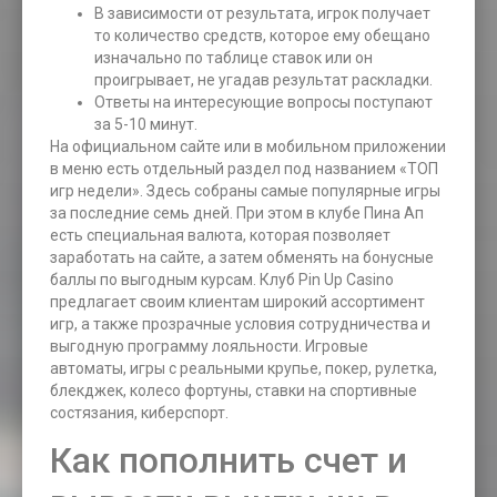
В зависимости от результата, игрок получает
то количество средств, которое ему обещано
изначально по таблице ставок или он
проигрывает, не угадав результат раскладки.
Ответы на интересующие вопросы поступают
за 5-10 минут.
На официальном сайте или в мобильном приложении
в меню есть отдельный раздел под названием «ТОП
игр недели». Здесь собраны самые популярные игры
за последние семь дней. При этом в клубе Пина Ап
есть специальная валюта, которая позволяет
заработать на сайте, а затем обменять на бонусные
баллы по выгодным курсам. Клуб Pin Up Casino
предлагает своим клиентам широкий ассортимент
игр, а также прозрачные условия сотрудничества и
выгодную программу лояльности. Игровые
автоматы, игры с реальными крупье, покер, рулетка,
блекджек, колесо фортуны, ставки на спортивные
состязания, киберспорт.
Как пополнить счет и