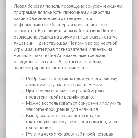
Левая боковая панель посвящена бонусам и акциям,
программе лояльности, пинкоинам и новостям
казино. Основное место отведено под
информационные баннеры и превью игровых
автоматов. На официальном сайте казино Пин-Ап
размещена ссылка на документ, где указан статус
лицензии — действующая. Четкий маркер честной
игры и защиты прав пользователей. Клиенты из
России играют в Пин Ап казино имея зеркало
официального сайта. Азартных заведений,
зарегистрированных на родине, нет.
PinUp казино открывает доступ к огромному
ассортименту азартных развлечений.
При первом снятии выигрышей игроку
предстоит пройти верификацию.
Можно воспользоваться бонусами и получить
Welcome-поощрение для новичков.
Вывод средств совершается в ту же
платежную систему, с которой производилось
пополнение.
Рулетка является азартной игрой, которая