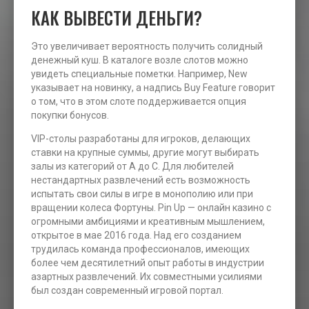
КАК ВЫВЕСТИ ДЕНЬГИ?
Это увеличивает вероятность получить солидный
денежный куш. В каталоге возле слотов можно
увидеть специальные пометки. Например, New
указывает на новинку, а надпись Buy Feature говорит
о том, что в этом слоте поддерживается опция
покупки бонусов.
VIP-столы разработаны для игроков, делающих
ставки на крупные суммы, другие могут выбирать
залы из категорий от А до С. Для любителей
нестандартных развлечений есть возможность
испытать свои силы в игре в монополию или при
вращении колеса Фортуны. Pin Up — онлайн казино с
огромными амбициями и креативным мышлением,
открытое в мае 2016 года. Над его созданием
трудилась команда профессионалов, имеющих
более чем десятилетний опыт работы в индустрии
азартных развлечений. Их совместными усилиями
был создан современный игровой портал.