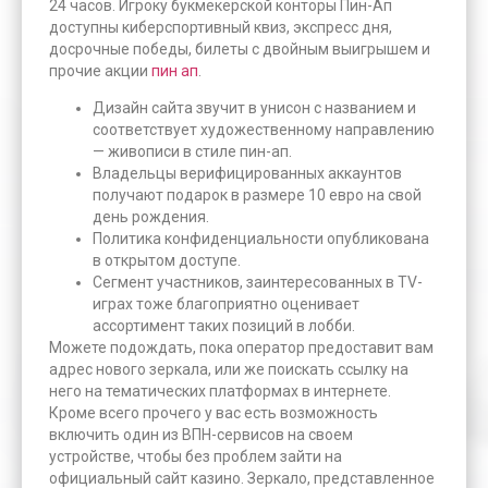
24 часов. Игроку букмекерской конторы Пин-Ап
доступны киберспортивный квиз, экспресс дня,
досрочные победы, билеты с двойным выигрышем и
прочие акции
пин ап
.
Дизайн сайта звучит в унисон с названием и
соответствует художественному направлению
— живописи в стиле пин-ап.
Владельцы верифицированных аккаунтов
получают подарок в размере 10 евро на свой
день рождения.
Политика конфиденциальности опубликована
в открытом доступе.
Сегмент участников, заинтересованных в TV-
играх тоже благоприятно оценивает
ассортимент таких позиций в лобби.
Можете подождать, пока оператор предоставит вам
адрес нового зеркала, или же поискать ссылку на
него на тематических платформах в интернете.
Кроме всего прочего у вас есть возможность
включить один из ВПН-сервисов на своем
устройстве, чтобы без проблем зайти на
официальный сайт казино. Зеркало, представленное