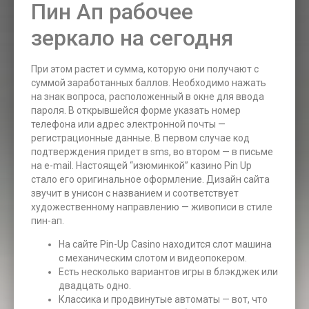
Пин Ап рабочее
зеркало на сегодня
При этом растет и сумма, которую они получают с
суммой заработанных баллов. Необходимо нажать
на знак вопроса, расположенный в окне для ввода
пароля. В открывшейся форме указать номер
телефона или адрес электронной почты —
регистрационные данные. В первом случае код
подтверждения придет в sms, во втором — в письме
на e-mail. Настоящей “изюминкой” казино Pin Up
стало его оригинальное оформление. Дизайн сайта
звучит в унисон с названием и соответствует
художественному направлению — живописи в стиле
пин-ап.
На сайте Pin-Up Casino находится слот машина
с механическим слотом и видеопокером.
Есть несколько вариантов игры в блэкджек или
двадцать одно.
Классика и продвинутые автоматы — вот, что