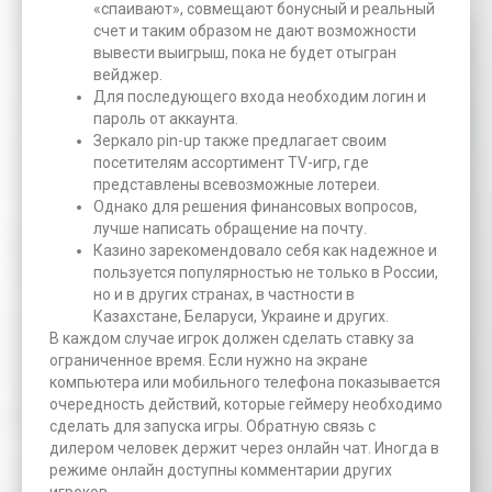
«спаивают», совмещают бонусный и реальный
счет и таким образом не дают возможности
вывести выигрыш, пока не будет отыгран
вейджер.
Для последующего входа необходим логин и
пароль от аккаунта.
Зеркало pin-up также предлагает своим
посетителям ассортимент TV-игр, где
представлены всевозможные лотереи.
Однако для решения финансовых вопросов,
лучше написать обращение на почту.
Казино зарекомендовало себя как надежное и
пользуется популярностью не только в России,
но и в других странах, в частности в
Казахстане, Беларуси, Украине и других.
В каждом случае игрок должен сделать ставку за
ограниченное время. Если нужно на экране
компьютера или мобильного телефона показывается
очередность действий, которые геймеру необходимо
сделать для запуска игры. Обратную связь с
дилером человек держит через онлайн чат. Иногда в
режиме онлайн доступны комментарии других
игроков.