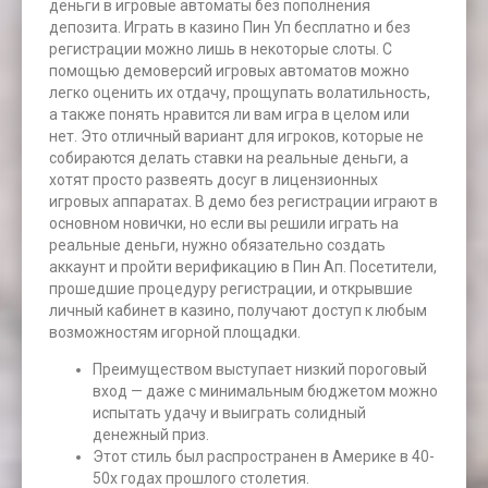
деньги в игровые автоматы без пополнения
депозита. Играть в казино Пин Уп бесплатно и без
регистрации можно лишь в некоторые слоты. С
помощью демоверсий игровых автоматов можно
легко оценить их отдачу, прощупать волатильность,
а также понять нравится ли вам игра в целом или
нет. Это отличный вариант для игроков, которые не
собираются делать ставки на реальные деньги, а
хотят просто развеять досуг в лицензионных
игровых аппаратах. В демо без регистрации играют в
основном новички, но если вы решили играть на
реальные деньги, нужно обязательно создать
аккаунт и пройти верификацию в Пин Ап. Посетители,
прошедшие процедуру регистрации, и открывшие
личный кабинет в казино, получают доступ к любым
возможностям игорной площадки.
Преимуществом выступает низкий пороговый
вход — даже с минимальным бюджетом можно
испытать удачу и выиграть солидный
денежный приз.
Этот стиль был распространен в Америке в 40-
50х годах прошлого столетия.