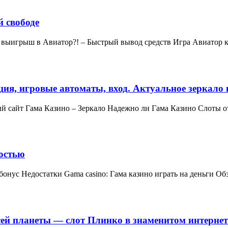
й свободе
и выигрыш в Авиатор?! – Быстрый вывод средств Игра Авиатор ка
ия, игровые автоматы, вход. Актуальное зеркало
ый сайт Гама Казино – Зеркало Надежно ли Гама Казино Слоты 
ностью
 бонус Недостатки Gama casino: Гама казино играть на деньги О
ей планеты — слот Плинко в знаменитом интернет