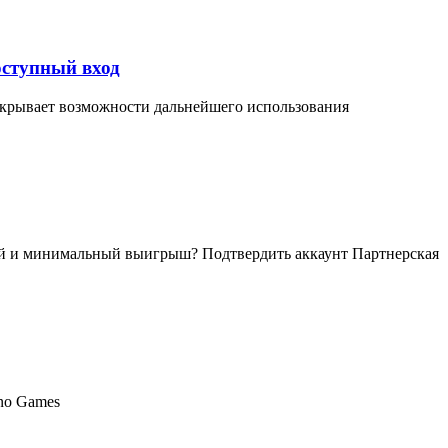
оступный вход
открывает возможности дальнейшего использования
ый и минимальный выигрыш? Подтвердить аккаунт Партнерская
sino Games