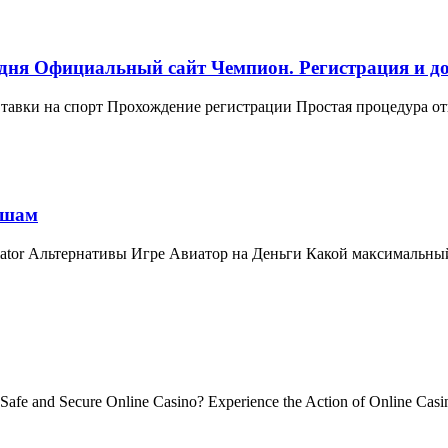
одня Официальный сайт Чемпион. Регистрация и д
 Ставки на спорт Прохождение регистрации Простая процедура 
ышам
iator Альтернативы Игре Авиатор на Деньги Какой максимальн
 a Safe and Secure Online Casino? Experience the Action of Online Ca