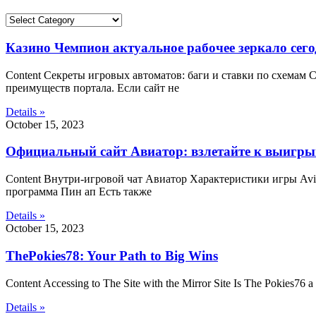
Categories
Казино Чемпион актуальное рабочее зеркало сег
Content Cекреты игровых автоматов: баги и ставки по схемам
преимуществ портала. Если сайт не
Details »
October 15, 2023
Официальный сайт Авиатор: взлетайте к выигр
Content Внутри-игровой чат Авиатор Характеристики игры Av
программа Пин ап Есть также
Details »
October 15, 2023
ThePokies78: Your Path to Big Wins
Content Accessing to The Site with the Mirror Site Is The Pokies76
Details »