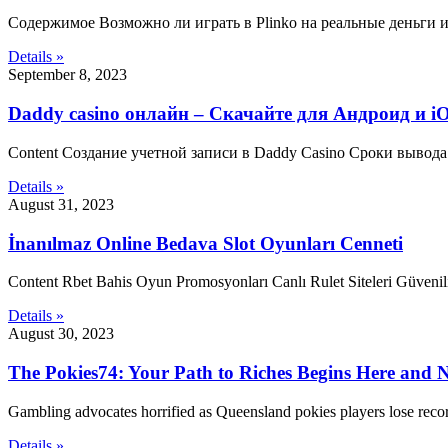
Содержимое Возможно ли играть в Plinko на реальные деньги и
Details »
September 8, 2023
Daddy casino онлайн – Скачайте для Андроид и i
Content Создание учетной записи в Daddy Casino Сроки вывода 
Details »
August 31, 2023
İnanılmaz Online Bedava Slot Oyunları Cenneti
Content Rbet Bahis Oyun Promosyonları Canlı Rulet Siteleri Güvenilir
Details »
August 30, 2023
The Pokies74: Your Path to Riches Begins Here and
Gambling advocates horrified as Queensland pokies players lose re
Details »