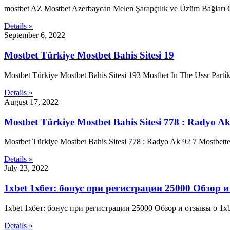
mostbet AZ Mostbet Azerbaycan Melen Şarapçılık ve Üzüm Bağları Cont
Details »
September 6, 2022
Mostbet Türkiye Mostbet Bahis Sitesi 19
Mostbet Türkiye Mostbet Bahis Sitesi 193 Mostbet In The Ussr Parti̇
Details »
August 17, 2022
Mostbet Türkiye Mostbet Bahis Sitesi 778 : Radyo A
Mostbet Türkiye Mostbet Bahis Sitesi 778 : Radyo Ak 92 7 Mostbetten
Details »
July 23, 2022
1xbet 1хбет: бонус при регистрации 25000 Обзор и
1xbet 1хбет: бонус при регистрации 25000 Обзор и отзывы о 1x
Details »