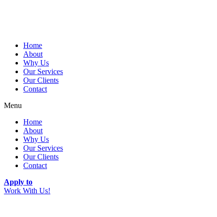
Home
About
Why Us
Our Services
Our Clients
Contact
Menu
Home
About
Why Us
Our Services
Our Clients
Contact
Apply to
Work With Us!