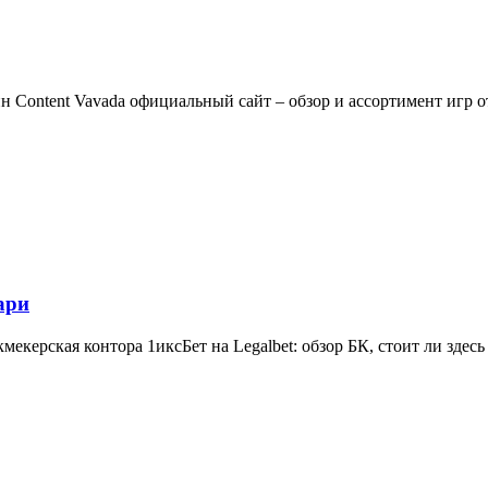
н Content Vavada официальный сайт – обзор и ассортимент игр 
ари
керская контора 1иксБет на Legalbet: обзор БК, стоит ли здесь