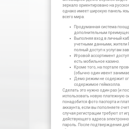
зеркало ориентировано на русско
однако имеет широкую панель язы
всего мира.
Продуманная система поощр
дополнительным преимущес
Выполняя вход в личный ка
учетными данными, жители 
полный доступ к услугам за
Игровой ассортимент доступ
есть мобильное казино.
Кроме того, на портале про
(обычно один ивент занимае
Демо режим не содержит ог
содержимое геймхолла.
Сделать это нужно один раз (и пос
использовать новую платежную с
понадобится фото паспорта и пла
аккаунта, если вы пополняете сче
случая регистрации требуют от и
действующего адреса электронно
пароль. После подтверждения де