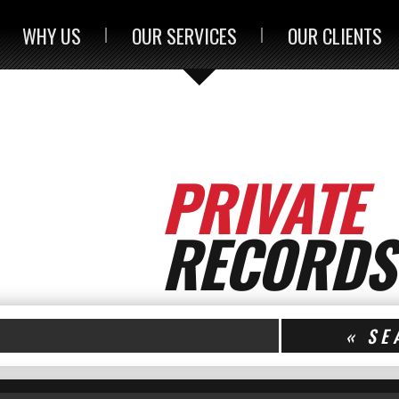
WHY US
OUR SERVICES
OUR CLIENTS
PRIVATE
RECORDS
« SE