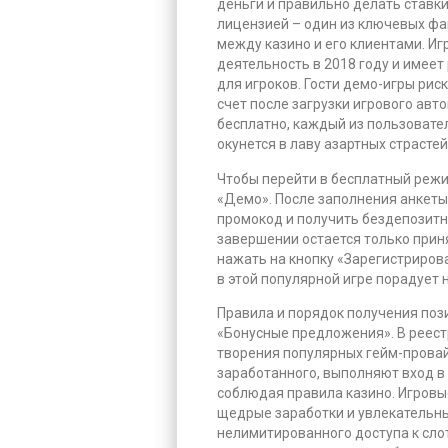
деньги и правильно делать ставк
лицензией – один из ключевых фа
между казино и его клиентами. Иг
деятельность в 2018 году и имее
для игроков. Гости демо-игры рис
счет после загрузки игрового авто
бесплатно, каждый из пользовате
окунется в лаву азартных страстей
Чтобы перейти в бесплатный режи
«Демо». После заполнения анкет
промокод и получить бездепозитн
завершении остается только прин
нажать на кнопку «Зарегистрирова
в этой популярной игре порадует
Правила и порядок получения по
«Бонусные предложения». В реест
творения популярных гейм-прова
заработанного, выполняют вход в
соблюдая правила казино. Игровы
щедрые заработки и увлекательны
нелимитированного доступа к сл